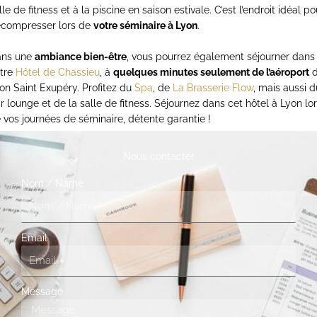
lle de fitness et à la piscine en saison estivale. C’est l’endroit idéal po
compresser lors de
votre séminaire à Lyon
.
ans une
ambiance bien-être
, vous pourrez également séjourner dans
tre
Hôtel de Chassieu
, à
quelques minutes seulement de l’aéroport
d
on Saint Exupéry. Profitez du
Spa
, de
La Brasserie Flow
, mais aussi d
r lounge et de la salle de fitness. Séjournez dans cet hôtel à Lyon lo
 vos journées de séminaire, détente garantie !
Nous contacter
Nom / Name
Email
Message