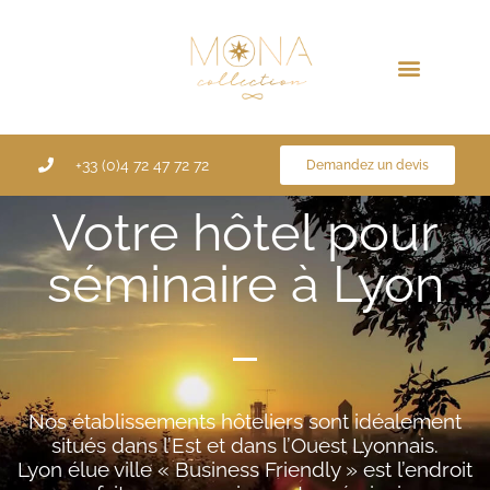
Aller
au
contenu
+33 (0)4 72 47 72 72
Demandez un devis
Votre hôtel pour
séminaire à Lyon
Nos établissements hôteliers sont idéalement
situés dans l’Est et dans l’Ouest Lyonnais.
Lyon élue ville « Business Friendly » est l’endroit