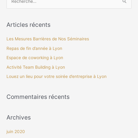
R
e
c
Articles récents
h
e
Les Mesures Barrières de Nos Séminaires
r
Repas de fin d’année à Lyon
c
Espace de coworking à Lyon
h
Activité Team Building à Lyon
e
Louez un lieu pour votre soirée d’entreprise à Lyon
r
:
Commentaires récents
Archives
juin 2020