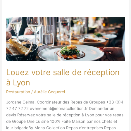
Louez
votre
salle
de
réception
à
Lyon
Louez votre salle de réception
à Lyon
Restauration
/
Aurélie Coquerel
Jordane Celma, Coordinateur des Repas de Groupes +33 (0)4
72 47 72 72 evenement@monacollection.fr Demander un
devis Réservez votre salle de réception à Lyon pour vos repas
de Groupe Une cuisine 100% Faite Maison par nos chefs et
leur brigadeBy Mona Collection Repas d’entreprises Repas